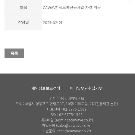
제목
CAWAVE 정보통신공사업 자격 취득
작성일
2023-02-21
ㅁㅁㅁ
개인정보보호정책
이메일무단수집거부
회사 : (주)씨에이웨이브
주소 : 서울시 영등포구 은행로37, 10층(여의도동, 기계진흥회관 본관)
대표전화 : 02-3775-1507
FAX : 02-3775-1508
대표메일 (admin@cawave.co.kr)
영업문의 (sales@cawave.co.kr)
기술문의 (tech@cawave.co.kr)