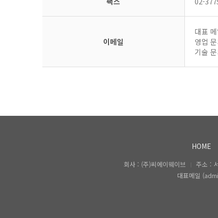
팩스
02-377
대표 메일
이메일
영업 문의
기술 문의
HOME
회사 : (주)씨에이웨이브
주소 :
대표메일 (admin